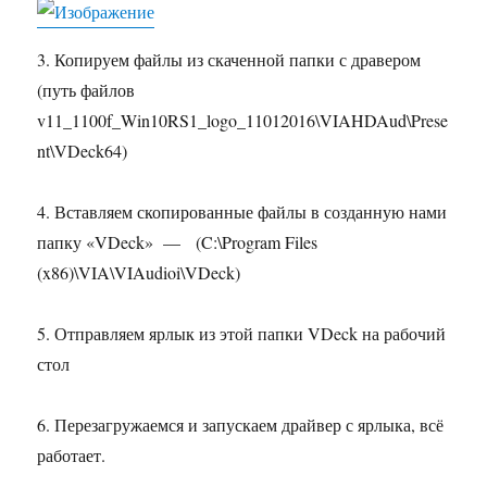
3. Копируем файлы из скаченной папки с дравером
(путь файлов
v11_1100f_Win10RS1_logo_11012016\VIAHDAud\Prese
nt\VDeck64)
4. Вставляем скопированные файлы в созданную нами
папку «VDeck» — (C:\Program Files
(x86)\VIA\VIAudioi\VDeck)
5. Отправляем ярлык из этой папки VDeck на рабочий
стол
6. Перезагружаемся и запускаем драйвер с ярлыка, всё
работает.