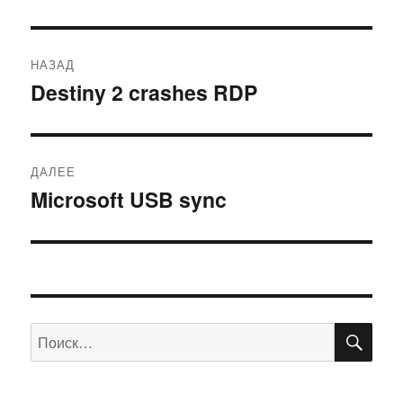
Навигация
НАЗАД
по
Destiny 2 crashes RDP
Предыдущая
запись:
записям
ДАЛЕЕ
Microsoft USB sync
Следующая
запись:
ПО
Искать: