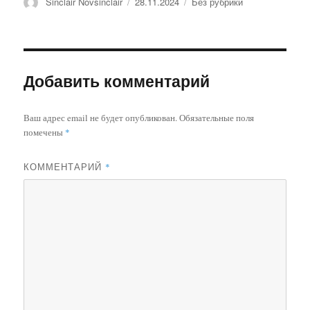
Автор
Опубликовано
Рубрики
Sinclair Novsinclair
28.11.2024
Без рубрики
Добавить комментарий
Ваш адрес email не будет опубликован.
Обязательные поля
помечены
*
КОММЕНТАРИЙ
*