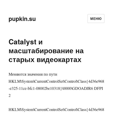
pupkin.su
МЕНЮ
Catalyst и
масштабирование на
старых видеокартах
Меняются значения по пути
HKLM\System\CurrentControlSet\Control\Class{4d36e968
-e325-11ce-bfc1-08002be10318}\0000\GDOADJR6 DFPI
2
HKLM\System\CurrentControlSet\Control\Class{4d36e968