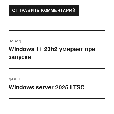
Навигация
НАЗАД
по
Windows 11 23h2 умирает при
Предыдущая
запуске
запись:
записям
ДАЛЕЕ
Windows server 2025 LTSC
Следующая
запись: