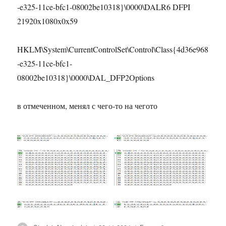
-e325-11ce-bfc1-08002be10318}\0000\DALR6 DFPI
21920x1080x0x59
HKLM\System\CurrentControlSet\Control\Class{4d36e968
-e325-11ce-bfc1-
08002be10318}\0000\DAL_DFP2Options
в отмеченном, менял с чего-то на чегото